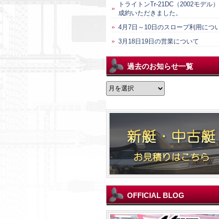
トライトンTr-21DC（2002モデル
成約いただきました。
4月7日～10日のスロープ利用につ
3月18日19日の営業について
過去のお知らせ一覧
過
去
の
お
知
ら
せ
一
覧
OFFICIAL BLOG