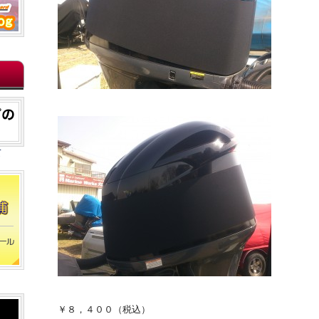
て
￥８，４００（税込）