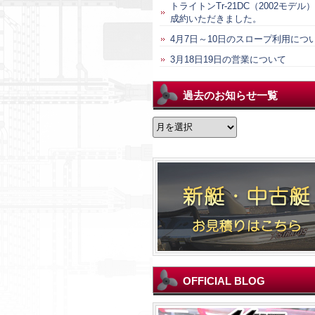
トライトンTr-21DC（2002モデル
成約いただきました。
4月7日～10日のスロープ利用につ
3月18日19日の営業について
過去のお知らせ一覧
過
去
の
お
知
ら
せ
一
覧
OFFICIAL BLOG