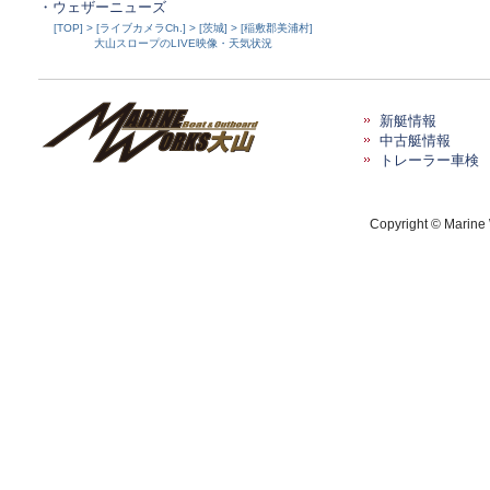
・ウェザーニューズ
[TOP] > [ライブカメラCh.] > [茨城] > [稲敷郡美浦村]
大山スロープのLIVE映像・天気状況
新艇情報
中古艇情報
トレーラー車検
Copyright © Marine