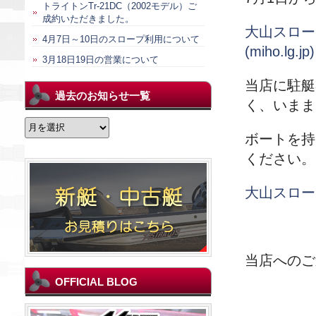
トライトンTr-21DC（2002モデル）ご
成約いただきました。
大山スロー
4月7日～10日のスロープ利用について
(miho.lg.jp)
3月18日19日の営業について
当店に駐艇
過去のお知らせ一覧
く、いまま
過
去
ボートを持
の
ください。
お
知
ら
大山スロー
せ
一
覧
当店へのご
OFFICIAL BLOG