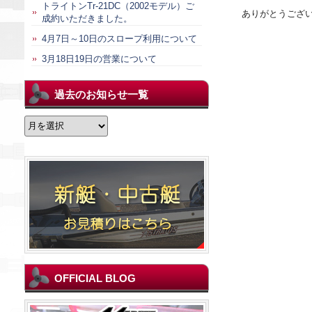
トライトンTr-21DC（2002モデル）ご
ありがとうござ
成約いただきました。
4月7日～10日のスロープ利用について
3月18日19日の営業について
過去のお知らせ一覧
過
去
の
お
知
ら
せ
一
覧
OFFICIAL BLOG