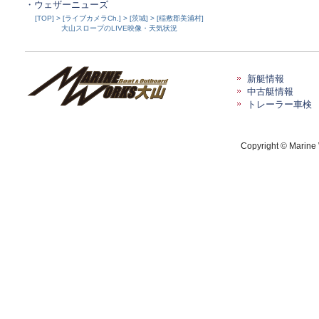
・ウェザーニューズ
[TOP] > [ライブカメラCh.] > [茨城] > [稲敷郡美浦村]
大山スロープのLIVE映像・天気状況
新艇情報
中古艇情報
トレーラー車検
Copyright © Marine